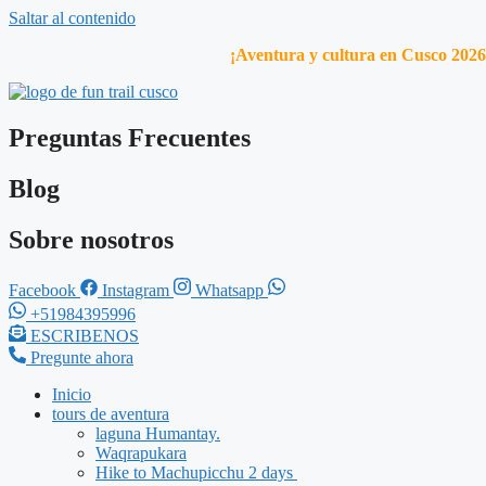
Saltar al contenido
¡Aventura y cultura en Cusco 2026
Preguntas Frecuentes
Blog
Sobre nosotros
Facebook
Instagram
Whatsapp
+51984395996
ESCRIBENOS
Pregunte ahora
Inicio
tours de aventura
laguna Humantay.
Waqrapukara
Hike to Machupicchu 2 days