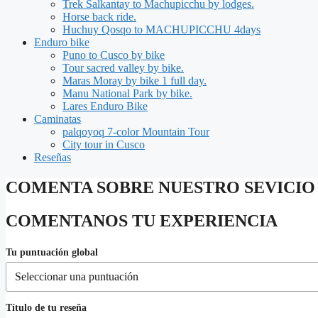
Trek Salkantay to Machupicchu by lodges.
Horse back ride.
Huchuy Qosqo to MACHUPICCHU 4days
Enduro bike
Puno to Cusco by bike
Tour sacred valley by bike.
Maras Moray by bike 1 full day.
Manu National Park by bike.
Lares Enduro Bike
Caminatas
palqoyoq 7-color Mountain Tour
City tour in Cusco
Reseñas
COMENTA SOBRE NUESTRO SEVICIO
COMENTANOS TU EXPERIENCIA
Tu puntuación global
Título de tu reseña