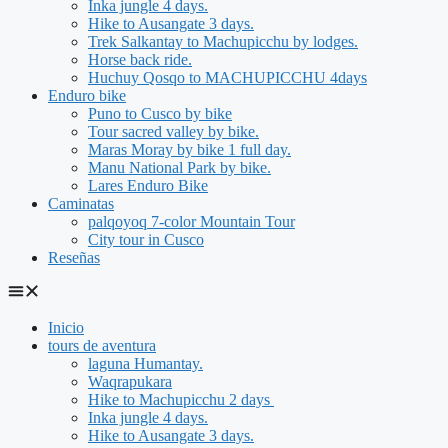
Inka jungle 4 days.
Hike to Ausangate 3 days.
Trek Salkantay to Machupicchu by lodges.
Horse back ride.
Huchuy Qosqo to MACHUPICCHU 4days
Enduro bike
Puno to Cusco by bike
Tour sacred valley by bike.
Maras Moray by bike 1 full day.
Manu National Park by bike.
Lares Enduro Bike
Caminatas
palqoyoq 7-color Mountain Tour
City tour in Cusco
Reseñas
Inicio
tours de aventura
laguna Humantay.
Waqrapukara
Hike to Machupicchu 2 days
Inka jungle 4 days.
Hike to Ausangate 3 days.