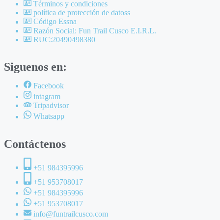
Términos y condiciones
política de protección de datoss
Código Essna
Razón Social: Fun Trail Cusco E.I.R.L.
RUC:20490498380
Siguenos en:
Facebook
intagram
Tripadvisor
Whatsapp
Contáctenos
+51 984395996
+51 953708017
+51 984395996
+51 953708017
info@funtrailcusco.com