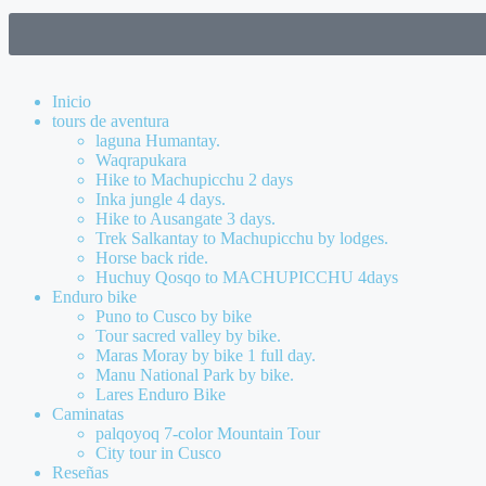
Inicio
tours de aventura
laguna Humantay.
Waqrapukara
Hike to Machupicchu 2 days
Inka jungle 4 days.
Hike to Ausangate 3 days.
Trek Salkantay to Machupicchu by lodges.
Horse back ride.
Huchuy Qosqo to MACHUPICCHU 4days
Enduro bike
Puno to Cusco by bike
Tour sacred valley by bike.
Maras Moray by bike 1 full day.
Manu National Park by bike.
Lares Enduro Bike
Caminatas
palqoyoq 7-color Mountain Tour
City tour in Cusco
Reseñas