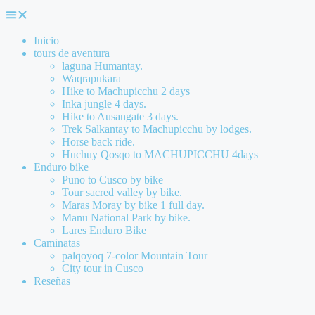
Inicio
tours de aventura
laguna Humantay.
Waqrapukara
Hike to Machupicchu 2 days
Inka jungle 4 days.
Hike to Ausangate 3 days.
Trek Salkantay to Machupicchu by lodges.
Horse back ride.
Huchuy Qosqo to MACHUPICCHU 4days
Enduro bike
Puno to Cusco by bike
Tour sacred valley by bike.
Maras Moray by bike 1 full day.
Manu National Park by bike.
Lares Enduro Bike
Caminatas
palqoyoq 7-color Mountain Tour
City tour in Cusco
Reseñas